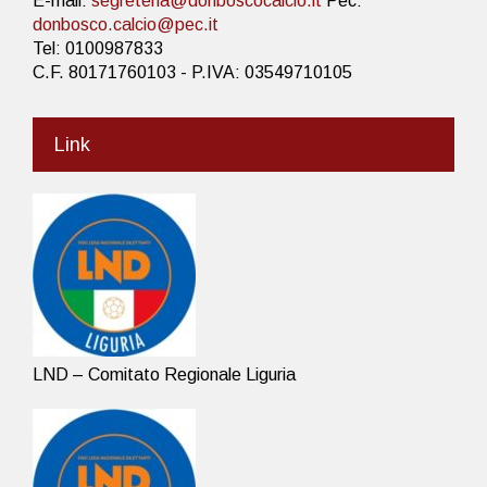
E-mail:
segreteria@donboscocalcio.it
Pec:
donbosco.calcio@pec.it
Tel: 0100987833
C.F. 80171760103 - P.IVA: 03549710105
Link
LND – Comitato Regionale Liguria