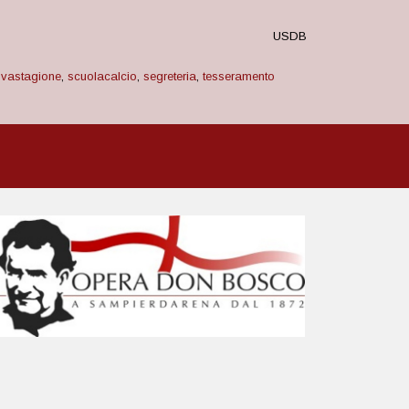
USDB
vastagione
,
scuolacalcio
,
segreteria
,
tesseramento