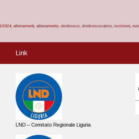
3/2024
,
allenamenti
,
allenamento
,
donbosco
,
donboscocalcio
,
iscrizioni
,
nuo
Link
LND – Comitato Regionale Liguria