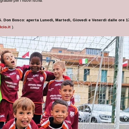
ratuite per i nuovi iscritti.
.S. Don Bosco:
aperta Lunedì, Martedì, Giovedì e Venerdì dalle ore 17,
cio.it
).