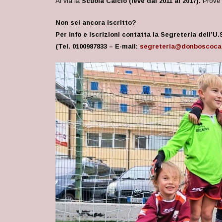
Al via la
Scuola Calcio (leve dal 2011 al 2017).
Prove g
Non sei ancora iscritto?
Per info e iscrizioni contatta la Segreteria dell’U
(Tel. 0100987833 – E-mail:
segreteria@donboscocal