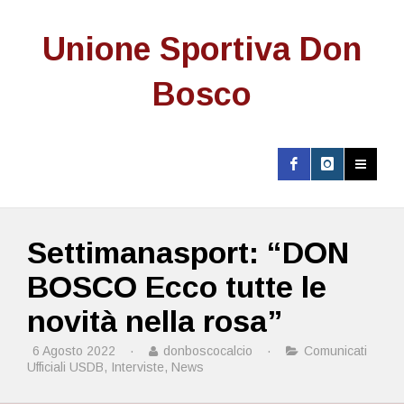
Unione Sportiva Don
Bosco
Settimanasport: “DON
BOSCO Ecco tutte le
novità nella rosa”
6 Agosto 2022
·
donboscocalcio
·
Comunicati
Ufficiali USDB
,
Interviste
,
News