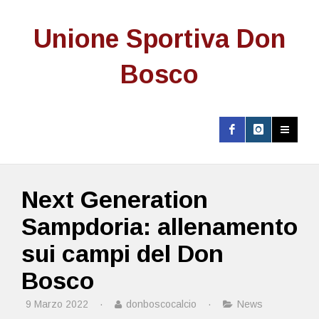
Unione Sportiva Don
Bosco
Next Generation
Sampdoria: allenamento
sui campi del Don
Bosco
9 Marzo 2022
·
donboscocalcio
·
News