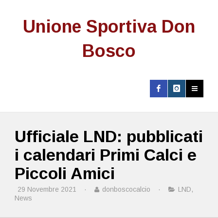
Unione Sportiva Don
Bosco
Ufficiale LND: pubblicati
i calendari Primi Calci e
Piccoli Amici
29 Novembre 2021
·
donboscocalcio
·
LND
,
News