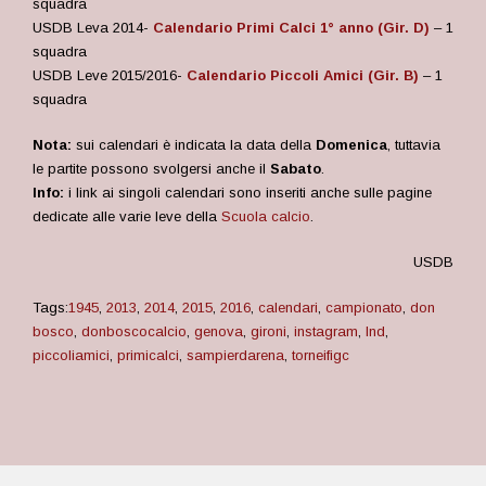
squadra
USDB Leva 2014-
Calendario Primi Calci 1° anno (Gir. D)
– 1
squadra
USDB Leve 2015/2016-
Calendario Piccoli Amici (Gir. B)
– 1
squadra
Nota:
sui calendari è indicata la data della
Domenica
, tuttavia
le partite possono svolgersi anche il
Sabato
.
Info:
i link ai singoli calendari sono inseriti anche sulle pagine
dedicate alle varie leve della
Scuola calcio
.
USDB
Tags:
1945
,
2013
,
2014
,
2015
,
2016
,
calendari
,
campionato
,
don
bosco
,
donboscocalcio
,
genova
,
gironi
,
instagram
,
lnd
,
piccoliamici
,
primicalci
,
sampierdarena
,
torneifigc