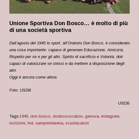
Unione Sportiva Don Bosco… è molto di più
di una società sportiva
Dall’agosto del 1945 lo sport, all’Oratorio Don Bosco, è considerato
una cosa i
mportante: capace di generare Educazione, Amicizia,
Rispetto per se e per
gli altri, Spirito di sacrificio e Volontà, doti
capaci di valorizzare se stessi e
da mettere a disposizione degli
altri.
Oggi è ancora come allora.
Foto: USDB
USDB
Tags:
1945
,
don bosco
,
donboscocalcio
,
genova
,
instagram
,
iscrizioni
,
lnd
,
sampierdarena
,
scuolacalcio