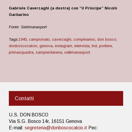
Gabriele Caverzaghi (a destra) con “il Principe” Nicolò
Garbarino
Fonte: Settimanasport
Tags:
1945
,
campionato
,
caverzaghi
,
compleanno
,
don bosco
,
donboscocalcio
,
genova
,
instagram
,
intervista
,
lnd
,
portiere
,
primasquadra
,
sampierdarena
,
settimanasport
Contatti
U.S. DON BOSCO
Via S.G. Bosco 14r, 16151 Genova
E-mail:
segreteria@donboscocalcio.it
Pec: