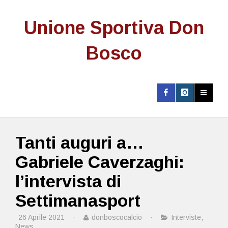
Unione Sportiva Don
Bosco
Tanti auguri a…
Gabriele Caverzaghi:
l’intervista di
Settimanasport
26 Aprile 2021
·
donboscocalcio
·
Interviste
,
News