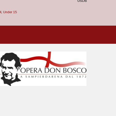
USDB
4
,
Under 15