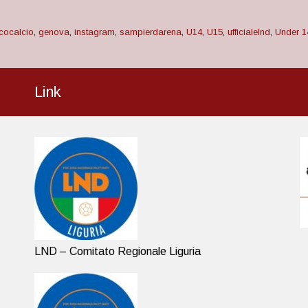
cocalcio
,
genova
,
instagram
,
sampierdarena
,
U14
,
U15
,
ufficialelnd
,
Under 1
Link
LND – Comitato Regionale Liguria