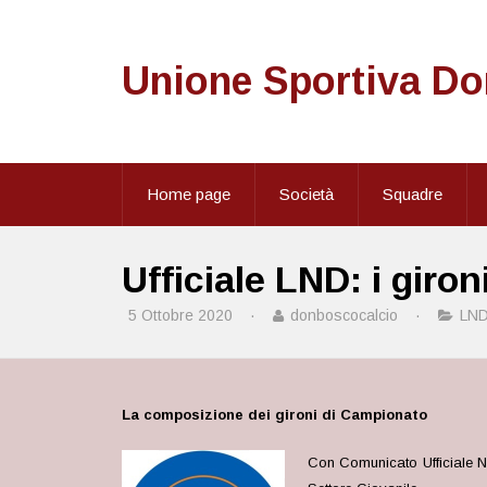
Unione Sportiva D
Home page
Società
Squadre
Ufficiale LND: i giro
5 Ottobre 2020
·
donboscocalcio
·
LN
La composizione dei gironi di Campionato
Con Comunicato Ufficiale N