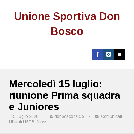
Unione Sportiva Don
Bosco
Mercoledì 15 luglio:
riunione Prima squadra
e Juniores
15 Luglio 2020
·
donboscocalcio
·
Comunicati
Ufficiali USDB
,
News