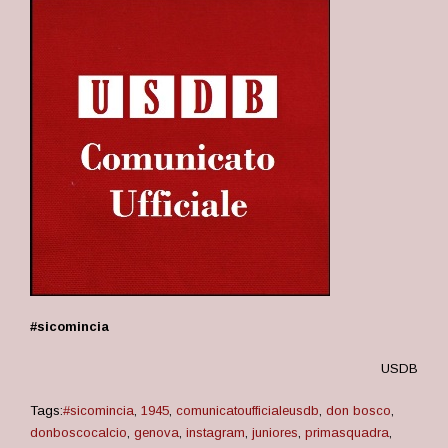
#sicomincia
USDB
Tags:
#sicomincia
,
1945
,
comunicatoufficialeusdb
,
don bosco
,
donboscocalcio
,
genova
,
instagram
,
juniores
,
primasquadra
,