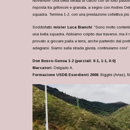
Novembre. Una bella serata di calcio con un folto pubbli
risposta tra grifoncini e granata, a segno con Andres Del
squadra. Termina 1-2, con u
na prestazione collettiva più
Soddisfatto
mister Luca Bianchi
: “Sono molto content
una bella squadra. Abbiamo colpito due traverse, ma il r
provato a giocare palla a terra, anche partendo dal porti
adagiarsi. Siamo sulla strada giusta, continuiamo così”.
Don Bosco-Genoa 1-2 (parziali: 0-1, 1-1, 0-0)
Marcatori:
Delgado A.
Formazione USDB Esordienti 2008:
Biggini (Arias), 