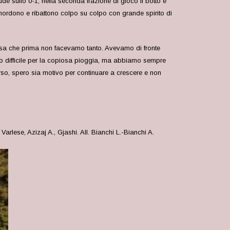
e sullo 0-1; nella seconda frazione di gioco il botto e
emordono e ribattono colpo su colpo con grande spirito di
cosa che prima non facevamo tanto. Avevamo di fronte
eno difficile per la copiosa pioggia, ma abbiamo sempre
perso, spero sia motivo per continuare a crescere e non
lese, Azizaj A., Gjashi. All. Bianchi L.-Bianchi A.