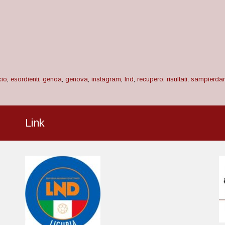
cio
,
esordienti
,
genoa
,
genova
,
instagram
,
lnd
,
recupero
,
risultati
,
sampierda
Link