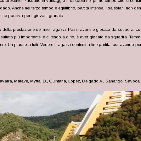
co presente. Passano in vantaggio i rossoblu nel primo tempo che si conclud
gado. Anche nel terzo tempo è equilibrio, partita intensa, i salesiani non d
 che positiva per i giovani granata.
o della prestazione dei miei ragazzi. Passi avanti e giocato da squadra, 
isultato più importante, e ci tengo a dirlo, è aver giocato da squadra. Terr
ere. Un plauso a tutti. Vedere i ragazzi contenti a fine partita, pur avendo 
Navarra, Malave, Myrtaj D., Quintana, Lopez, Delgado A., Sanango, Savoca, Var