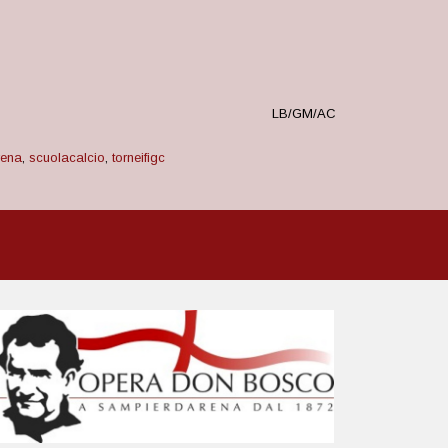
LB/GM/AC
rena
,
scuolacalcio
,
torneifigc