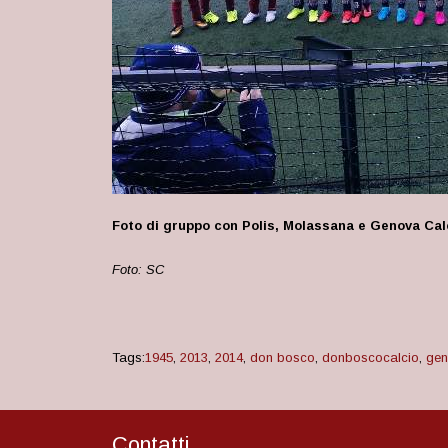
Foto di gruppo con Polis, Molassana e Genova Cal
Foto: SC
Tags:
1945
,
2013
,
2014
,
don bosco
,
donboscocalcio
,
ge
Contatti