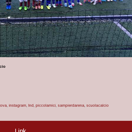
cio
nova
,
instagram
,
lnd
,
piccolamici
,
sampierdarena
,
scuolacalcio
Link