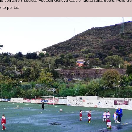
to con altre 3 società, Football Genova Calcio, Molassana Boero, Polis Gen
to per tutti.