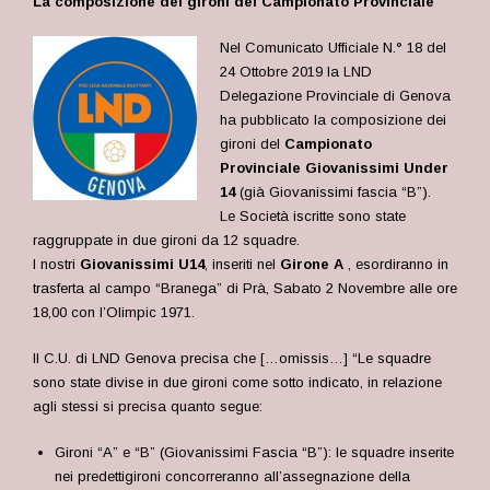
La composizione dei gironi del Campionato Provinciale
Nel Comunicato Ufficiale N.° 18 del
24 Ottobre 2019 la LND
Delegazione Provinciale di Genova
ha pubblicato la composizione dei
gironi del
Campionato
Provinciale Giovanissimi Under
14
(già Giovanissimi fascia “B”).
Le Società iscritte sono state
raggruppate in due gironi da 12 squadre.
I nostri
Giovanissimi U14
, inseriti nel
Girone A
, esordiranno in
trasferta al campo “Branega” di Prà, Sabato 2 Novembre alle ore
18,00 con l’Olimpic 1971.
Il C.U. di LND Genova precisa che […omissis…] “Le squadre
sono state divise in due gironi come sotto indicato, in relazione
agli stessi si precisa quanto segue:
Gironi “A” e “B” (Giovanissimi Fascia “B”): le squadre inserite
nei predettigironi concorreranno all’assegnazione della