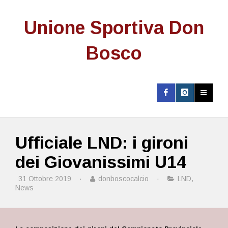
Unione Sportiva Don
Bosco
Ufficiale LND: i gironi
dei Giovanissimi U14
31 Ottobre 2019
·
donboscocalcio
·
LND
,
News