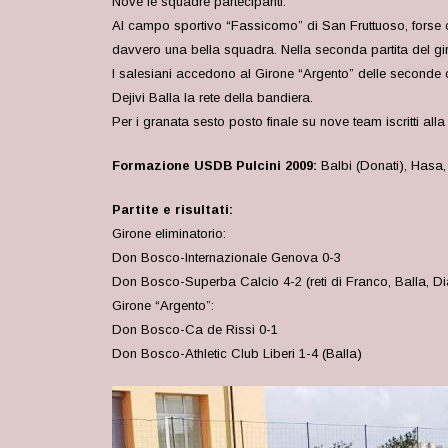
Nove le squadre partecipanti.
Al campo sportivo “Fassicomo” di San Fruttuoso, forse c
davvero una bella squadra. Nella seconda partita del gi
I salesiani accedono al Girone “Argento” delle seconde cla
Dejivi Balla la rete della bandiera.
Per i granata sesto posto finale su nove team iscritti all
Formazione USDB Pulcini 2009:
Balbi (Donati), Hasa, 
Partite e risultati:
Girone eliminatorio:
Don Bosco-Internazionale Genova 0-3
Don Bosco-Superba Calcio 4-2 (reti di Franco, Balla, Di
Girone “Argento”:
Don Bosco-Ca de Rissi 0-1
Don Bosco-Athletic Club Liberi 1-4 (Balla)