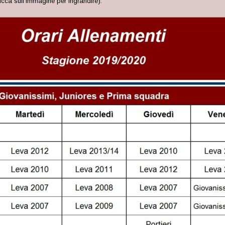
licca sull’immagine per ingrandire):