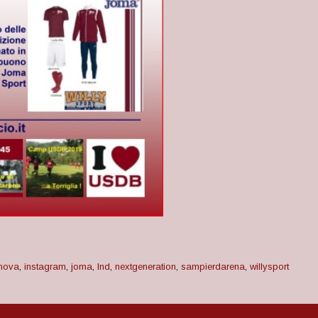
nova
,
instagram
,
joma
,
lnd
,
nextgeneration
,
sampierdarena
,
willysport