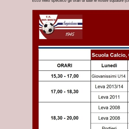
Ecco nello specifico gli orari di
tutte le nostre squadre
(c