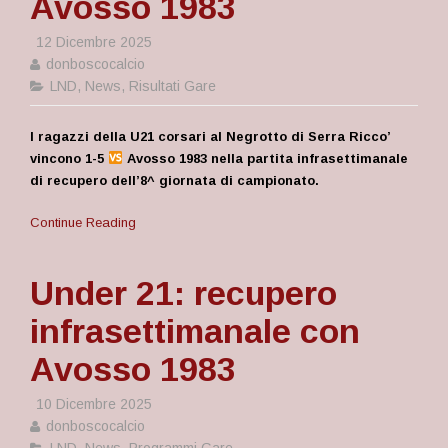
Avosso 1983
12 Dicembre 2025
donboscocalcio
LND
,
News
,
Risultati Gare
I ragazzi della U21 corsari al Negrotto di Serra Ricco’
vincono 1-5
Avosso 1983 nella partita infrasettimanale
di recupero dell’8^ giornata di campionato.
Continue Reading
Under 21: recupero
infrasettimanale con
Avosso 1983
10 Dicembre 2025
donboscocalcio