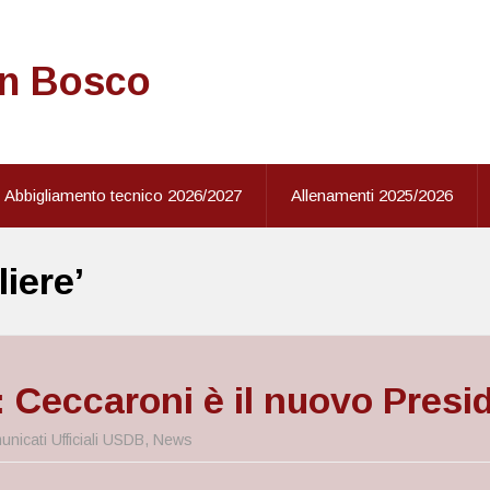
on Bosco
Abbigliamento tecnico 2026/2027
Allenamenti 2025/2026
iere’
: Ceccaroni è il nuovo Presi
nicati Ufficiali USDB
,
News