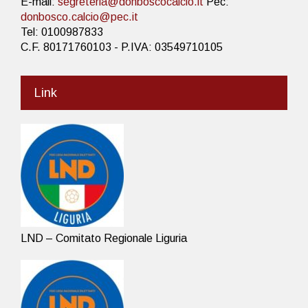
E-mail:
segreteria@donboscocalcio.it
Pec:
donbosco.calcio@pec.it
Tel: 0100987833
C.F. 80171760103 - P.IVA: 03549710105
Link
LND – Comitato Regionale Liguria