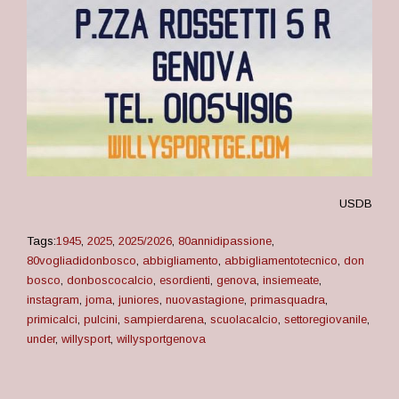
USDB
Tags:
1945
,
2025
,
2025/2026
,
80annidipassione
,
80vogliadidonbosco
,
abbigliamento
,
abbigliamentotecnico
,
don
bosco
,
donboscocalcio
,
esordienti
,
genova
,
insiemeate
,
instagram
,
joma
,
juniores
,
nuovastagione
,
primasquadra
,
primicalci
,
pulcini
,
sampierdarena
,
scuolacalcio
,
settoregiovanile
,
under
,
willysport
,
willysportgenova