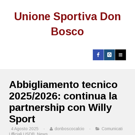
Unione Sportiva Don
Bosco
Abbigliamento tecnico
2025/2026: continua la
partnership con Willy
Sport
4 Agosto 2025
·
donboscocalcio
·
Comunicati
Ufficiali USDB
,
News