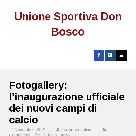
Unione Sportiva Don
Bosco
Fotogallery:
l’inaugurazione ufficiale
dei nuovi campi di
calcio
7 Novembre 2022
·
donboscocalcio
·
Comunicati Ufficiali USDB
,
News