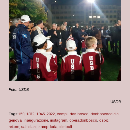
Foto: USDB
USDB
Tags:
150
,
1872
,
1945
,
2022
,
campi
,
don bosco
,
donboscocalcio
,
genova
,
inaugurazione
,
instagram
,
operadonbosco
,
ospiti
,
rettore
,
salesiani
,
sampdoria
,
trimboli