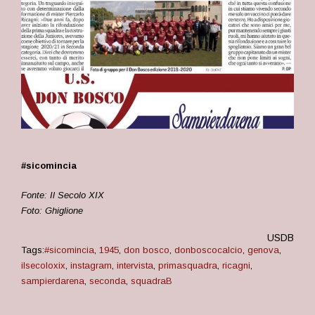
#sicomincia
Fonte: Il Secolo XIX
Foto: Ghiglione
USDB
Tags:
#sicomincia
,
1945
,
don bosco
,
donboscocalcio
,
genova
,
ilsecoloxix
,
instagram
,
intervista
,
primasquadra
,
ricagni
,
sampierdarena
,
seconda
,
squadraB