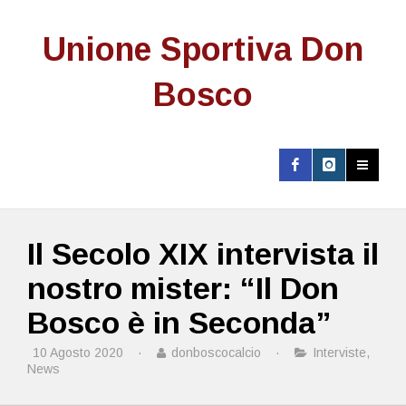
Unione Sportiva Don
Bosco
Il Secolo XIX intervista il
nostro mister: “Il Don
Bosco è in Seconda”
10 Agosto 2020
·
donboscocalcio
·
Interviste
,
News