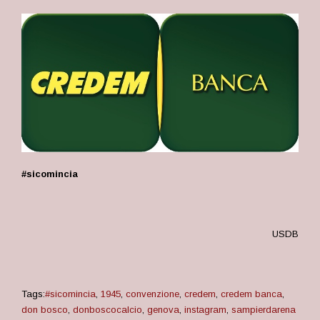
#sicomincia
USDB
Tags:
#sicomincia
,
1945
,
convenzione
,
credem
,
credem banca
,
don bosco
,
donboscocalcio
,
genova
,
instagram
,
sampierdarena