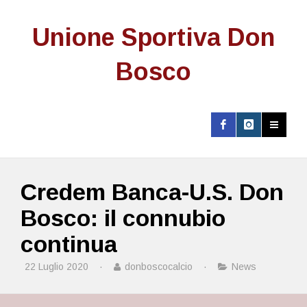
Unione Sportiva Don
Bosco
Credem Banca-U.S. Don
Bosco: il connubio
continua
22 Luglio 2020
·
donboscocalcio
·
News