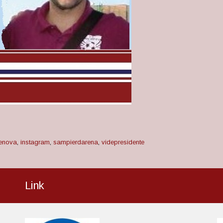
enova
,
instagram
,
sampierdarena
,
videpresidente
Link