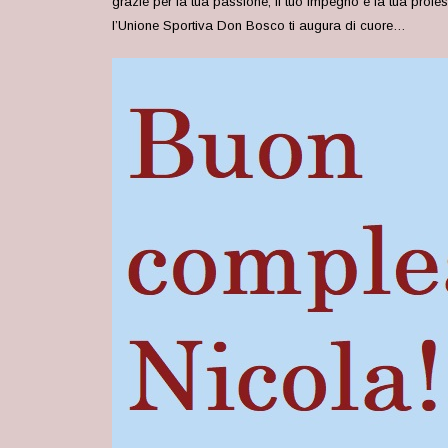
grazie per la tua passione, il tuo impegno e la tua profes
l’Unione Sportiva Don Bosco ti augura di cuore…