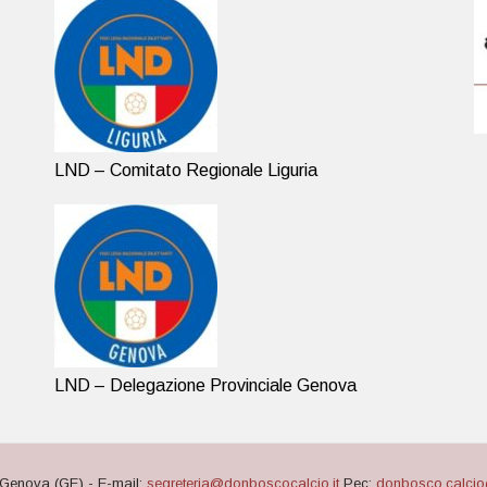
LND – Comitato Regionale Liguria
LND – Delegazione Provinciale Genova
Genova (GE) - E-mail:
segreteria@donboscocalcio.it
Pec:
donbosco.calcio