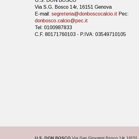
U.S. DON BOSCO
Via S.G. Bosco 14r, 16151 Genova
E-mail:
segreteria@donboscocalcio.it
Pec:
donbosco.calcio@pec.it
Tel: 0100987833
C.F. 80171760103 - P.IVA: 03549710105
U.S. DON BOSCO
Via San Giovanni Bosco 14r, 16151 