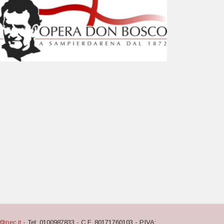
@pec.it
- Tel: 0100987833 - C.F. 80171760103 - P.IVA: