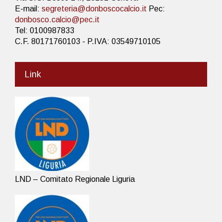
E-mail:
segreteria@donboscocalcio.it
Pec:
donbosco.calcio@pec.it
Tel: 0100987833
C.F. 80171760103 - P.IVA: 03549710105
Link
LND – Comitato Regionale Liguria