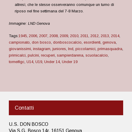
altresì, che le stesse osserveranno comunque un turno di
riposo nel fine settimana del 7-8 Marzo.
Immagine: LND Genova
Tags:
1945
,
2006
,
2007
,
2008
,
2009
,
2010
,
2011
,
2012
,
2013
,
2014
,
campionato
,
don bosco
,
donboscocalcio
,
esordienti
,
genova
,
giovanissimi
,
instagram
,
juniores
,
lnd
,
piccolamici
,
primasquadra
,
primicalci
,
pulcini
,
recuperi
,
sampierdarena
,
scuolacalcio
,
torneifigc
,
U14
,
U19
,
Under 14
,
Under 19
Contatti
U.S. DON BOSCO
Via S.G. Bosco 14r, 16151 Genova