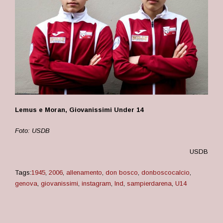
Lemus e Moran, Giovanissimi Under 14
Foto: USDB
USDB
Tags:
1945
,
2006
,
allenamento
,
don bosco
,
donboscocalcio
,
genova
,
giovanissimi
,
instagram
,
lnd
,
sampierdarena
,
U14