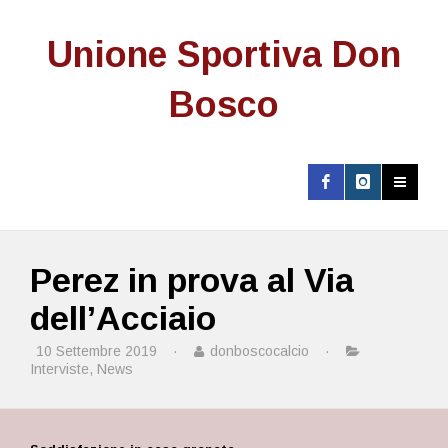
Unione Sportiva Don
Bosco
Perez in prova al Via
dell’Acciaio
10 Settembre 2019
·
donboscocalcio
·
Interviste
,
News