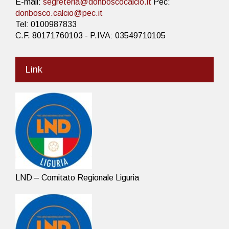
E-mail:
segreteria@donboscocalcio.it
Pec:
donbosco.calcio@pec.it
Tel: 0100987833
C.F. 80171760103 - P.IVA: 03549710105
Link
LND – Comitato Regionale Liguria