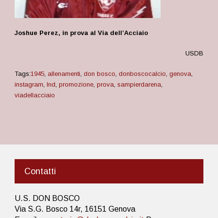
Joshue Perez, in prova al Via dell’Acciaio
USDB
Tags:
1945
,
allenamenti
,
don bosco
,
donboscocalcio
,
genova
,
instagram
,
lnd
,
promozione
,
prova
,
sampierdarena
,
viadellacciaio
Contatti
U.S. DON BOSCO
Via S.G. Bosco 14r, 16151 Genova