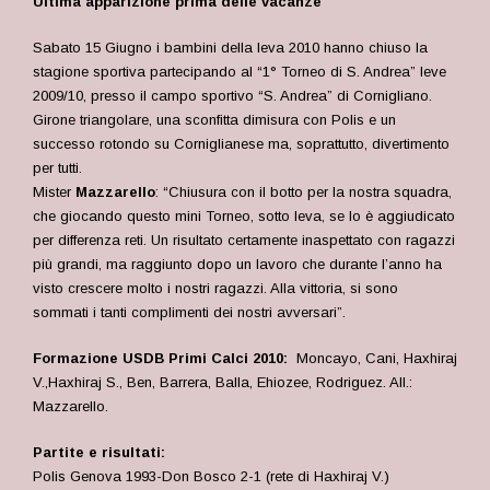
Ultima apparizione prima delle vacanze
Sabato 15 Giugno i bambini della leva 2010 hanno chiuso la
stagione sportiva partecipando al “1° Torneo di S. Andrea” leve
2009/10, presso il campo sportivo “S. Andrea” di Cornigliano.
Girone triangolare, una sconfitta dimisura con Polis e un
successo rotondo su Corniglianese ma, soprattutto, divertimento
per tutti.
Mister
Mazzarello
: “Chiusura con il botto per la nostra squadra,
che giocando questo mini Torneo, sotto leva, se lo è aggiudicato
per differenza reti. Un risultato certamente inaspettato con ragazzi
più grandi, ma raggiunto dopo un lavoro che durante l’anno ha
visto crescere molto i nostri ragazzi. Alla vittoria, si sono
sommati i tanti complimenti dei nostri avversari”.
Formazione USDB Primi Calci 2010:
Moncayo, Cani, Haxhiraj
V.,Haxhiraj S., Ben, Barrera, Balla, Ehiozee, Rodriguez. All.:
Mazzarello.
Partite e risultati:
Polis Genova 1993-Don Bosco 2-1 (rete di Haxhiraj V.)