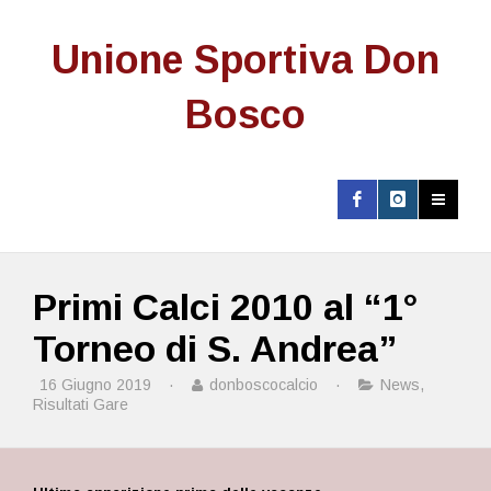
Unione Sportiva Don
Bosco
Primi Calci 2010 al “1°
Torneo di S. Andrea”
16 Giugno 2019
·
donboscocalcio
·
News
,
Risultati Gare