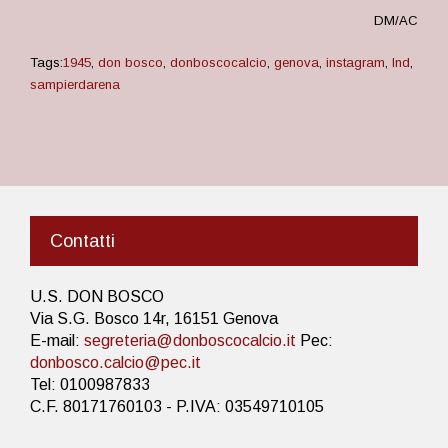
DM/AC
Tags:
1945
,
don bosco
,
donboscocalcio
,
genova
,
instagram
,
lnd
,
sampierdarena
Contatti
U.S. DON BOSCO
Via S.G. Bosco 14r, 16151 Genova
E-mail:
segreteria@donboscocalcio.it
Pec:
donbosco.calcio@pec.it
Tel: 0100987833
C.F. 80171760103 - P.IVA: 03549710105