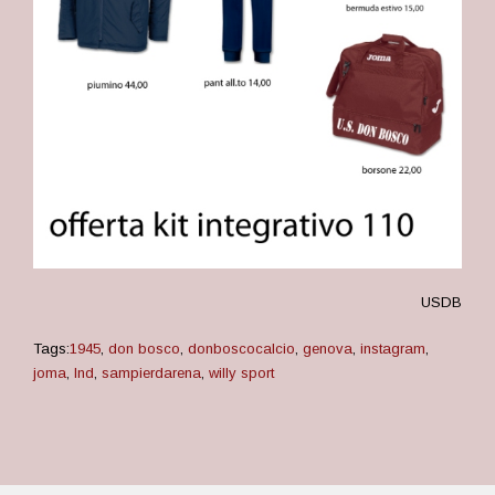
USDB
Tags:
1945
,
don bosco
,
donboscocalcio
,
genova
,
instagram
,
joma
,
lnd
,
sampierdarena
,
willy sport