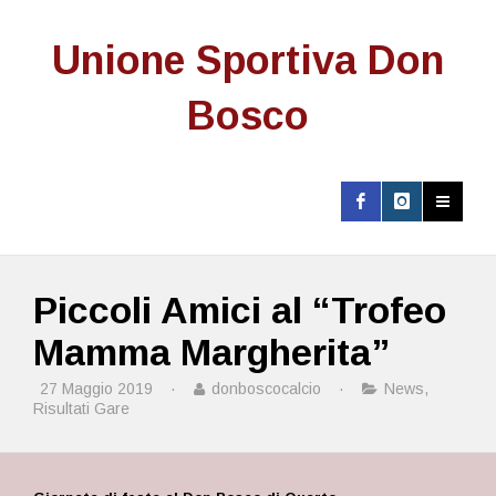
Unione Sportiva Don
Bosco
Piccoli Amici al “Trofeo
Mamma Margherita”
27 Maggio 2019
·
donboscocalcio
·
News
,
Risultati Gare