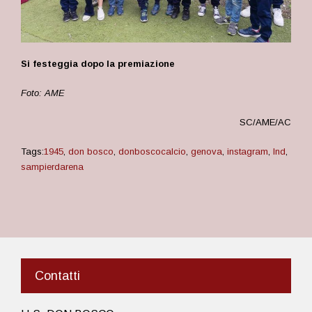
Si festeggia dopo la premiazione
Foto: AME
SC/AME/AC
Tags:
1945
,
don bosco
,
donboscocalcio
,
genova
,
instagram
,
lnd
,
sampierdarena
Contatti