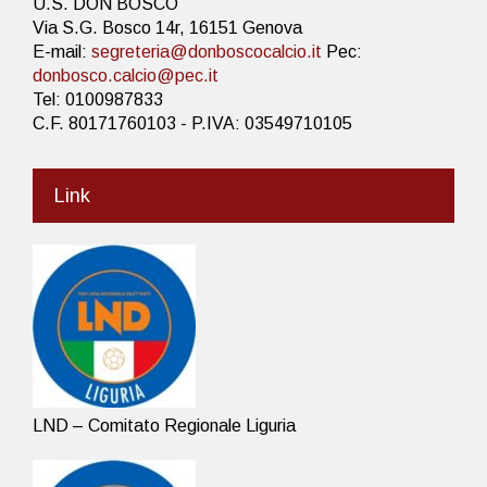
U.S. DON BOSCO
Via S.G. Bosco 14r, 16151 Genova
E-mail:
segreteria@donboscocalcio.it
Pec:
donbosco.calcio@pec.it
Tel: 0100987833
C.F. 80171760103 - P.IVA: 03549710105
Link
LND – Comitato Regionale Liguria