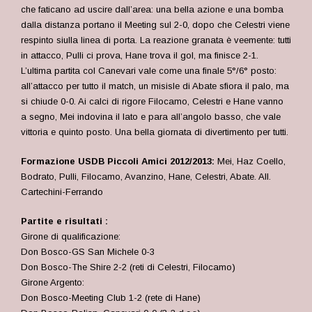
che faticano ad uscire dall’area: una bella azione e una bomba
dalla distanza portano il Meeting sul 2-0, dopo che Celestri viene
respinto siulla linea di porta. La reazione granata è veemente: tutti
in attacco, Pulli ci prova, Hane trova il gol, ma finisce 2-1.
L’ultima partita col Canevari vale come una finale 5°/6° posto:
all’attacco per tutto il match, un misisle di Abate sfiora il palo, ma
si chiude 0-0. Ai calci di rigore Filocamo, Celestri e Hane vanno
a segno, Mei indovina il lato e para all’angolo basso, che vale
vittoria e quinto posto. Una bella giornata di divertimento per tutti.
Formazione USDB Piccoli Amici 2012/2013:
Mei, Haz Coello,
Bodrato, Pulli, Filocamo, Avanzino, Hane, Celestri, Abate. All.
Cartechini-Ferrando
Partite e risultati :
Girone di qualificazione:
Don Bosco-GS San Michele 0-3
Don Bosco-The Shire 2-2 (reti di Celestri, Filocamo)
Girone Argento:
Don Bosco-Meeting Club 1-2 (rete di Hane)