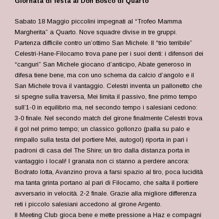
Giornata di festa al Don Bosco di Quarto
Sabato 18 Maggio piccolini impegnati al “Trofeo Mamma
Margherita” a Quarto. Nove squadre divise in tre gruppi.
Partenza difficile contro un’ottimo San Michele. Il “trio terribile”
Celestri-Hane-Filocamo trova pane per i suoi denti: i difensori dei
“canguri” San Michele giocano d’anticipo, Abate generoso in
difesa tiene bene, ma con uno schema da calcio d’angolo e il
San Michele trova il vantaggio. Celestri inventa un pallonetto che
si spegne sulla traversa, Mei limita il passivo, fine primo tempo
sull’1-0 in equilibrio ma, nel secondo tempo i salesiani cedono:
3-0 finale. Nel secondo match del girone finalmente Celestri trova
il gol nel primo tempo; un classico gollonzo (palla su palo e
rimpallo sulla testa del portiere Mei, autogol) riporta in pari i
padroni di casa del The Shire; un tiro dalla distanza porta in
vantaggio i locali! I granata non ci stanno a perdere ancora:
Bodrato lotta, Avanzino prova a farsi spazio al tiro, poca lucidità
ma tanta grinta portano al pari di Filocamo, che salta il portiere
avversario in velocità. 2-2 finale. Grazie alla migliore differenza
reti i piccolo salesiani accedono al girone Argento.
Il Meeting Club gioca bene e mette pressione a Haz e compagni