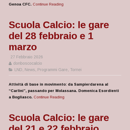
Genoa CFC.
Continue Reading
Scuola Calcio: le gare
del 28 febbraio e 1
marzo
27 Febbraio 2026
donboscocalcio
LND
,
News
,
Programmi Gare
,
Tornei
Attività di base in movimento: da Sampierdarena al
“Carlini”, passando per Molassana. Domenica Esordienti
a Bogliasco.
Continue Reading
Scuola Calcio: le gare
del 21 e 22 febbraio