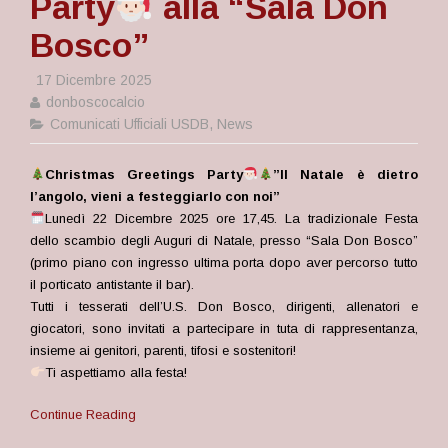
Party
alla “Sala Don
Bosco”
17 Dicembre 2025
donboscocalcio
Comunicati Ufficiali USDB
,
News
Christmas Greetings Party
”Il Natale è dietro
l’angolo, vieni a festeggiarlo con noi”
Lunedì 22 Dicembre 2025 ore 17,45. La tradizionale Festa
dello scambio degli Auguri di Natale, presso “Sala Don Bosco”
(primo piano con ingresso ultima porta dopo aver percorso tutto
il porticato antistante il bar).
Tutti i tesserati dell’U.S. Don Bosco, dirigenti, allenatori e
giocatori, sono invitati a partecipare in tuta di rappresentanza,
insieme ai genitori, parenti, tifosi e sostenitori!
Ti aspettiamo alla festa!
Continue Reading