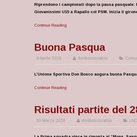
Riprendono i campionati dopo la pausa pasquale: 
Giovanissimi U15 a Rapallo col PSM. Inizia il giron
Continue Reading
Buona Pasqua
4 Aprile 2026
·
donboscocalcio
·
Comun
L’Unione Sportiva Don Bosco augura buona Pasqu
Continue Reading
Risultati partite del 
30 Marzo 2026
·
donboscocalcio
·
LN
La Prima squadra vince in rimonta al “Mons. Sangu