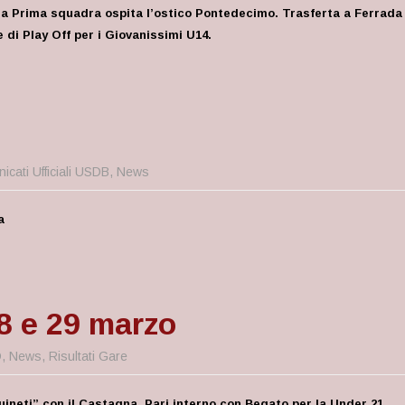
la Prima squadra ospita l’ostico Pontedecimo. Trasferta a Ferrada
e di Play Off per i Giovanissimi U14.
icati Ufficiali USDB
,
News
a
28 e 29 marzo
D
,
News
,
Risultati Gare
ineti” con il Castagna. Pari interno con Begato per la Under 21.