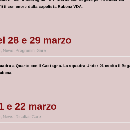
itti con onore dalla capolista Rabona VDA.
l 28 e 29 marzo
D
,
News
,
Programmi Gare
quadra a Quarto con il Castagna. La squadra Under 21 ospita il Beg
Rabona.
21 e 22 marzo
D
,
News
,
Risultati Gare