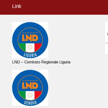
Link
LND – Comitato Regionale Liguria