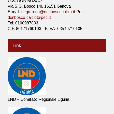
U.S. DON BOSCO
Via S.G. Bosco 14r, 16151 Genova
E-mail:
segreteria@donboscocalcio.it
Pec:
donbosco.calcio@pec.it
Tel: 0100987833
C.F. 80171760103 - P.IVA: 03549710105
Link
LND – Comitato Regionale Liguria