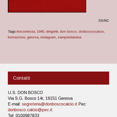
SS/NC
Tags:
#sicomincia
,
1945
,
dirigenti
,
don bosco
,
donboscocalcio
,
formazione
,
genova
,
instagram
,
sampierdarena
Contatti
U.S. DON BOSCO
Via S.G. Bosco 14r, 16151 Genova
E-mail:
segreteria@donboscocalcio.it
Pec:
donbosco.calcio@pec.it
Tel: 0100987833