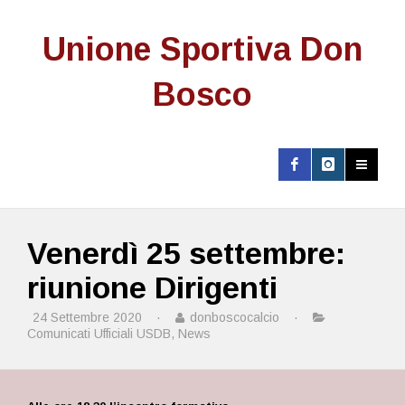
Unione Sportiva Don
Bosco
Venerdì 25 settembre:
riunione Dirigenti
24 Settembre 2020
·
donboscocalcio
·
Comunicati Ufficiali USDB
,
News