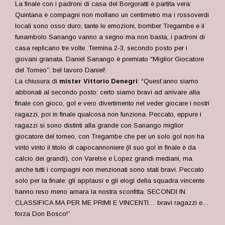
La finale con i padroni di casa del Borgoratti è partita vera:
Quintana e compagni non mollano un centimetro ma i rossoverdi
locali sono osso duro; tante le emozioni, bomber Tregambe e il
funambolo Sanango vanno a segno ma non basta, i padroni di
casa replicano tre volte. Termina 2-3, secondo posto per i
giovani granata. Daniel Sanango è premiato “Miglior Giocatore
del Torneo”: bel lavoro Daniel!
La chiusura di
mister Vittorio Denegri
: “Quest’anno siamo
abbonati al secondo posto: certo siamo bravi ad arrivare alla
finale con gioco, gol e vero divertimento nel veder giocare i nostri
ragazzi, poi in finale qualcosa non funziona. Peccato, eppure i
ragazzi si sono distinti alla grande con Sanango miglior
giocatore del torneo, con Tregambe che per un solo gol non ha
vinto vinto il titolo di capocannoniere (il suo gol in finale è da
calcio dei grandi), con Varelse e Lopez grandi mediani, ma
anche tutti i compagni non menzionati sono stati bravi. Peccato
solo per la finale: gli applausi e gli elogi della squadra vincente
hanno reso meno amara la nostra sconfitta. SECONDI IN
CLASSIFICA MA PER ME PRIMI E VINCENTI… bravi ragazzi e…
forza Don Bosco!”