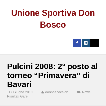
Unione Sportiva Don
Bosco
Pulcini 2008: 2° posto al
torneo “Primavera” di
Bavari
17 Giugno 2019
·
donboscocalcio
·
News
,
Risultati Gare