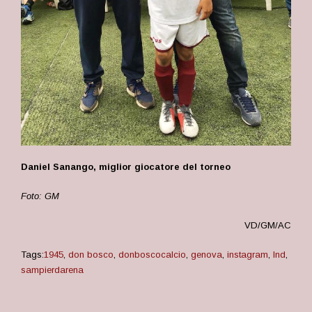
Daniel Sanango, miglior giocatore del torneo
Foto: GM
VD/GM/AC
Tags:
1945
,
don bosco
,
donboscocalcio
,
genova
,
instagram
,
lnd
,
sampierdarena