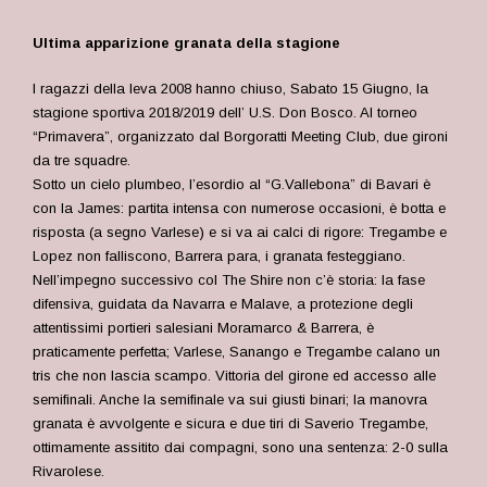
Ultima apparizione granata della stagione
I ragazzi della leva 2008 hanno chiuso, Sabato 15 Giugno, la
stagione sportiva 2018/2019 dell’ U.S. Don Bosco. Al torneo
“Primavera”, organizzato dal Borgoratti Meeting Club, due gironi
da tre squadre.
Sotto un cielo plumbeo, l’esordio al “G.Vallebona” di Bavari è
con la James: partita intensa con numerose occasioni, è botta e
risposta (a segno Varlese) e si va ai calci di rigore: Tregambe e
Lopez non falliscono, Barrera para, i granata festeggiano.
Nell’impegno successivo col The Shire non c’è storia: la fase
difensiva, guidata da Navarra e Malave, a protezione degli
attentissimi portieri salesiani
Moramarco
&
Barrera, è
praticamente
perfetta; Varlese, Sanango e Tregambe calano un
tris che non lascia scampo. Vittoria del girone ed accesso alle
semifinali. Anche la semifinale va sui giusti binari; la manovra
granata è avvolgente e sicura e due tiri di Saverio Tregambe,
ottimamente assitito dai compagni, sono una sentenza: 2-0 sulla
Rivarolese.