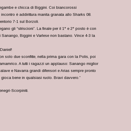
Tregambe e chicca di Biggini. Coi biancorossi
incontro è addirittura manita granata allo Sharks 08.
ntorio 7-1 sul Borzoli.
 gli “striscioni”. La finale per il 1° e 2° posto è con
di Sanango, Biggini e Varlese non bastano. Vince 4-3 la
Daniel!
solo due sconfitte, nella prima gara con la Polis, poi
 ramamrico. A tutti i ragazzi un applauso: Sanango miglior
alave e Navarra grandi difensori e Arias sempre pronto
o gioca bene in qualsiasi ruolo. Bravi davvero.”
negri-Scorpiniti.