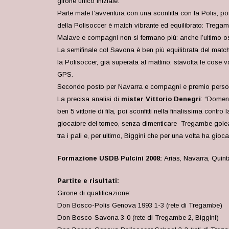
girone unico iniziale.
Parte male l’avventura con una sconfitta con la Polis, p
della Polisoccer è match vibrante ed equilibrato: Tregam
Malave e compagni non si fermano più: anche l’ultimo ost
La semifinale col Savona è ben più equilibrata del matc
la Polisoccer, già superata al mattino; stavolta le cose
GPS.
Secondo posto per Navarra e compagni e premio personal
La precisa analisi di
mister Vittorio Denegri
: “Domeni
ben 5 vittorie di fila, poi sconfitti nella finalissima c
giocatore del torneo, senza dimenticare Tregambe golead
tra i pali e, per ultimo, Biggini che per una volta ha gio
Formazione USDB Pulcini 2008:
Arias, Navarra, Quint
Partite e risultati:
Girone di qualificazione:
Don Bosco-Polis Genova 1993 1-3 (rete di Tregambe)
Don Bosco-Savona 3-0 (rete di Tregambe 2, Biggini)