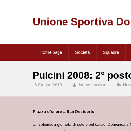
Unione Sportiva D
Home page
Società
Squadre
Pulcini 2008: 2° pos
6 Giugno 2019
·
donboscocalcio
·
New
Piazza d’onore a San Desiderio
Un splendida giornata di sole e bel calcio: Domenica 2 