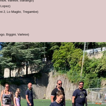
ambe, Varlese, Sanango)
, Lopez)
gini 2, Lo Maglio, Tregambe)
o, Biggini, Varlese)