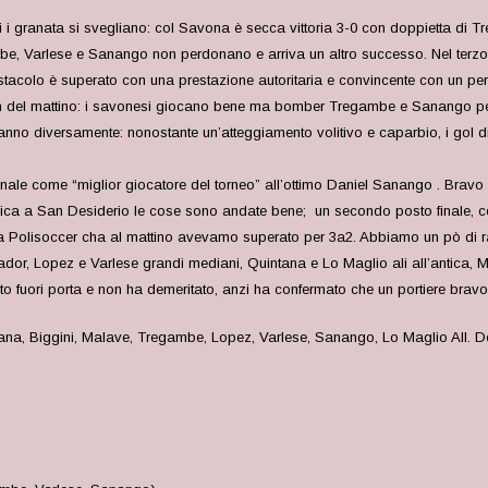
oi i granata si svegliano: col Savona è secca vittoria 3-0 con doppietta di 
be, Varlese e Sanango non perdonano e arriva un altro successo. Nel terzo 
acolo è superato con una prestazione autoritaria e convincente con un pere
h del mattino: i savonesi giocano bene ma bomber Tregambe e Sanango pegano
 vanno diversamente: nonostante un’atteggiamento volitivo e caparbio, i gol 
e come “miglior giocatore del torneo” all’ottimo Daniel Sanango . Bravo 
ca a San Desiderio le cose sono andate bene; un secondo posto finale, con 
ontro la Polisoccer cha al mattino avevamo superato per 3a2. Abbiamo un pò di
or, Lopez e Varlese grandi mediani, Quintana e Lo Maglio ali all’antica, M
cato fuori porta e non ha demeritato, anzi ha confermato che un portiere brav
ana, Biggini, Malave, Tregambe, Lopez, Varlese, Sanango, Lo Maglio All. De