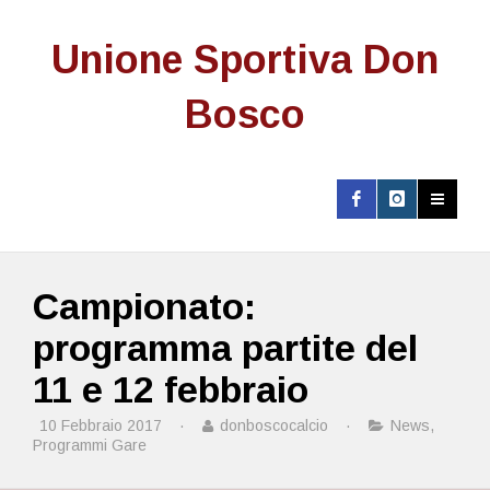
Unione Sportiva Don
Bosco
Campionato:
programma partite del
11 e 12 febbraio
10 Febbraio 2017
·
donboscocalcio
·
News
,
Programmi Gare