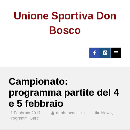
Unione Sportiva Don
Bosco
Campionato:
programma partite del 4
e 5 febbraio
1 Febbraio 2017
·
donboscocalcio
·
News
,
Programmi Gare