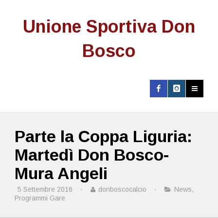
Unione Sportiva Don
Bosco
Parte la Coppa Liguria:
Martedì Don Bosco-
Mura Angeli
5 Settembre 2016
·
donboscocalcio
·
News
,
Programmi Gare