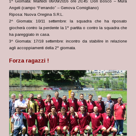
1^ Giornata: Martedì 06/09/2016 ore 20,45: Don Bosco – Mura
Angeli (campo “Ferrando” – Genova Cornigliano)
Riposa: Nuova Oregina S.R.L.
2^ Giornata: 10/11 settembre: la squadra che ha riposato
giocherà contro la perdente la 1° partita o contro la squadra che
ha pareggiato in casa.
3^ Giornata: 17/18 settembre: incontro da stabilire in relazione
agli accoppiamenti della 2° giornata.
Forza ragazzi !