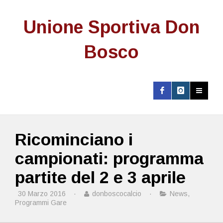
Unione Sportiva Don
Bosco
Ricominciano i
campionati: programma
partite del 2 e 3 aprile
30 Marzo 2016
·
donboscocalcio
·
News
,
Programmi Gare