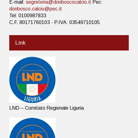
E-mail:
segreteria@donboscocalcio.it
Pec:
donbosco.calcio@pec.it
Tel: 0100987833
C.F. 80171760103 - P.IVA: 03549710105
Link
LND – Comitato Regionale Liguria