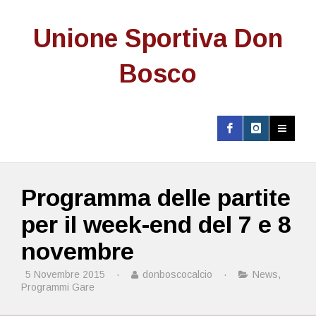
Unione Sportiva Don
Bosco
Programma delle partite
per il week-end del 7 e 8
novembre
5 Novembre 2015
·
donboscocalcio
·
News
,
Programmi Gare