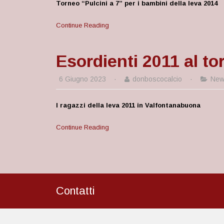
Torneo “Pulcini a 7” per i bambini della leva 2014
Continue Reading
Esordienti 2011 al t
6 Giugno 2023
·
donboscocalcio
·
New
I ragazzi della leva 2011 in Valfontanabuona
Continue Reading
Contatti