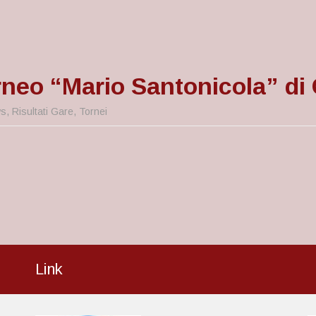
orneo “Mario Santonicola” d
s
,
Risultati Gare
,
Tornei
Link