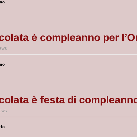
ino
colata è compleanno per l’O
ews
ino
colata è festa di compleanno
ews
rio