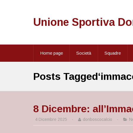
Unione Sportiva D
Home page
Società
Squadre
Posts Tagged‘immac
8 Dicembre: all’Imma
4 Dicembre 2025
·
donboscocalcio
·
N