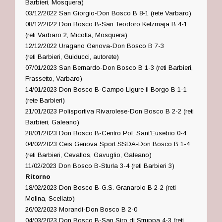
Barbieri, Mosquera)
03/12/2022 San Giorgio-Don Bosco B 8-1 (rete Varbaro)
08/12/2022 Don Bosco B-San Teodoro Ketzmaja B 4-1
(reti Varbaro 2, Micolta, Mosquera)
12/12/2022 Uragano Genova-Don Bosco B 7-3
(reti
Barbieri, Guiducci, autorete)
07/01/2023 San Bernardo-Don Bosco B 1-3 (reti
Barbieri,
Frassetto, Varbaro)
14/01/2023 Don Bosco B-Campo Ligure il Borgo B 1-1
(rete Barbieri)
21/01/2023 Polisportiva Rivarolese-Don Bosco B 2-2 (reti
Barbieri, Galeano)
28/01/2023 Don Bosco B-Centro Pol. Sant’Eusebio 0-4
04/02/2023 Ceis Genova Sport SSDA-Don Bosco B 1-4
(reti
Barbieri, Cevallos, Gavuglio, Galeano)
11/02/2023 Don Bosco B-Sturla 3-4 (reti Barbieri 3)
Ritorno
18/02/2023 Don Bosco B-G.S. Granarolo B 2-2 (reti
Molina, Scellato)
26/02/2023 Morandi-Don Bosco B 2-0
04/03/2023 Don Bosco B-San Siro di Struppa 4-3 (reti