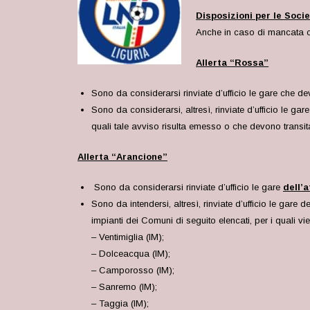
Disposizioni per le Soci
Anche in caso di mancata co
Allerta “Rossa”
Sono da considerarsi rinviate d’ufficio le gare che de
Sono da considerarsi, altresì, rinviate d’ufficio le g
quali tale avviso risulta emesso o che devono transita
Allerta “Arancione”
Sono da considerarsi rinviate d’ufficio le gare
dell’a
Sono da intendersi, altresì, rinviate d’ufficio le gare 
impianti dei Comuni di seguito elencati, per i quali v
– Ventimiglia (IM);
– Dolceacqua (IM);
– Camporosso (IM);
– Sanremo (IM);
– Taggia (IM);