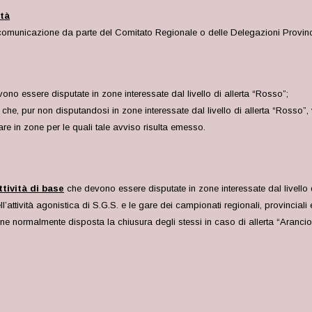
età
municazione da parte del Comitato Regionale o delle Delegazioni Provincial
vono essere disputate in zone interessate dal livello di allerta “Rosso”;
are che, pur non disputandosi in zone interessate dal livello di allerta “Ros
re in zone per le quali tale avviso risulta emesso.
ttività di base
che devono essere disputate in zone interessate dal livello d
dell’attività agonistica di S.G.S. e le gare dei campionati regionali, provincia
iene normalmente disposta la chiusura degli stessi in caso di allerta “Arancio