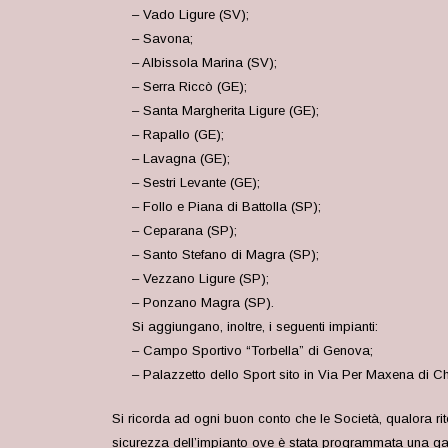
– Vado Ligure (SV);
– Savona;
– Albissola Marina (SV);
– Serra Riccò (GE);
– Santa Margherita Ligure (GE);
– Rapallo (GE);
– Lavagna (GE);
– Sestri Levante (GE);
– Follo e Piana di Battolla (SP);
– Ceparana (SP);
– Santo Stefano di Magra (SP);
– Vezzano Ligure (SP);
– Ponzano Magra (SP).
Si aggiungano, inoltre, i seguenti impianti:
– Campo Sportivo “Torbella” di Genova;
– Palazzetto dello Sport sito in Via Per Maxena di Ch
Si ricorda ad ogni buon conto che le Società, qualora rite
sicurezza dell’impianto ove è stata programmata una gara