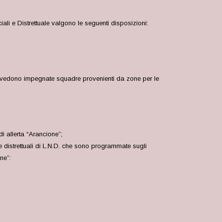
i e Distrettuale valgono le seguenti disposizioni:
so”, vedono impegnate squadre provenienti da zone per le
i allerta “Arancione”;
li e distrettuali di L.N.D. che sono programmate sugli
ne”: