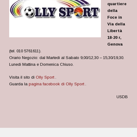
quartiere
della
Foce in
Via della
Libertà
18-20 r,
Genova
(tel. 010 5761611).
Orario Negozio: dal Martedi al Sabato 9,00/12,30 – 15,30/19,30.
Lunedi Mattina e Domenica Chiuso.
Visita il sito di
Olly Sport
.
Guarda la
pagina facebook di Olly Sport
.
USDB