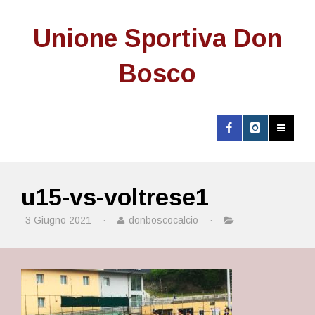
Unione Sportiva Don
Bosco
u15-vs-voltrese1
3 Giugno 2021
·
donboscocalcio
·