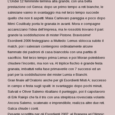
L’Under 12 femminile termina alla grande, con una bella
prestazione col Genoa: dopo un primo tempo a reti bianche, le
salesiane vanno in svantaggio ma nel terzo tempo succede
quello che non ti aspetti: Maia Carlevaro pareggia e poco dopo
Mimì Coulibaly porta le granata in avanti. Mora e compagne
accarezzano l’idea dell’impresa, ma le rossoblù trovano il pari:
grande la soddisfazione di mister Pistone. Bravissime!
Esordienti 2006 festeggiano a Multedo: Lemus sblocca subito il
match, poi i salesiani contengono ordinatamente alcune
fiammate dei padroni di casa biancoblu con una partita di
sacrificio. Nel terzo tempo prima Lemus e poi Moran potrebbero
chiudere l’incontro, ma non va. Al triplice fischio è grande festa
granata, imbattuti nella fase primaverile con 7 successi ed un
pari per la soddisfazione dei mister Lumia e Bianchi.
Gran finale all’Oratorio anche per gli Esordienti Misti A; successo
in campo e festa sugli spalti: in svantaggio dopo pochi minuti,
Salvati e Oliver Salerno ribaltano il punteggio, poi il capolavoro
di Erik Rakipi che fa il tris con una strepitosa rovesciata volante.
Ancora Salerno, scatenato e imprendibile, realizza altre due reti.
Galca chiude i conti.
Pesante sconfitta per gli Esordienti 2007: al Branega un’Olimpic