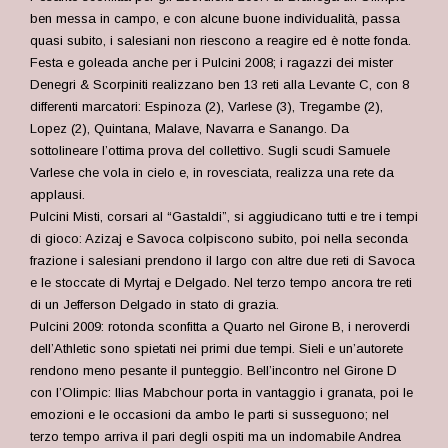
ben messa in campo, e con alcune buone individualità, passa
quasi subito, i salesiani non riescono a reagire ed è notte fonda.
Festa e goleada anche per i Pulcini 2008; i ragazzi dei mister
Denegri & Scorpiniti realizzano ben 13 reti alla Levante C, con 8
differenti marcatori: Espinoza (2), Varlese (3), Tregambe (2),
Lopez (2), Quintana, Malave, Navarra e Sanango. Da
sottolineare l’ottima prova del collettivo. Sugli scudi Samuele
Varlese che vola in cielo e, in rovesciata, realizza una rete da
applausi.
Pulcini Misti, corsari al “Gastaldi”, si aggiudicano tutti e tre i tempi
di gioco: Azizaj e Savoca colpiscono subito, poi nella seconda
frazione i salesiani prendono il largo con altre due reti di Savoca
e le stoccate di Myrtaj e Delgado. Nel terzo tempo ancora tre reti
di un Jefferson Delgado in stato di grazia.
Pulcini 2009: rotonda sconfitta a Quarto nel Girone B, i neroverdi
dell’Athletic sono spietati nei primi due tempi. Sieli e un’autorete
rendono meno pesante il punteggio. Bell’incontro nel Girone D
con l’Olimpic: Ilias Mabchour porta in vantaggio i granata, poi le
emozioni e le occasioni da ambo le parti si susseguono; nel
terzo tempo arriva il pari degli ospiti ma un indomabile Andrea