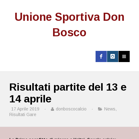
Unione Sportiva Don
Bosco
Risultati partite del 13 e
14 aprile
17 Aprile 2019
·
donboscocalcio
·
News
,
Risultati Gare