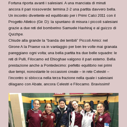
Fortuna riporta avanti i salesiani. A una manciata di minuti
ancora il pari rossoverde: termina 2-2 una partita davvero bella.
Un incontro divertente ed equilibrato per i Primi Calci 2011 con il
Progetto Atletico (Gir. D): la spuntano di misura i piccoli salesiani
grazie a due reti del bomberino Samuele Haxhiraj e al guizzo di
Quizhpe.
Chiude alla grande la “banda dei terribili” Piccoli Amici: nel
Girone A la Praese va in vantaggio per ben tre volte mai granata
pareggiano ogni volta; una bella partita tra due belle squadre: le
reti di Pulli, Filocamo ed Ehioghae valgono il pari esterno. Bella
prestazione anche a Pontedecimo: perfetto equilibrio nei primi
due tempi, nonostante le occasioni create – in rete Celestri –
l’incontro si sblocca nella terza frazione nella quale i salesiani
dilagano con Abate, ancora Celestri e Filocamo. Bravissimi!