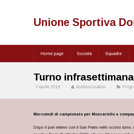
Unione Sportiva D
Home page
Società
Squadre
Turno infrasettimana
3 Aprile 2019
·
donboscocalcio
·
Progr
Mercoledì di campionato per Moscariello e compa
Dopo il pari interno con il San Pietro nello scorso turno,