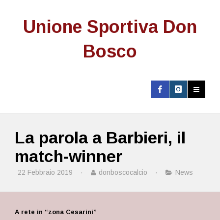
Unione Sportiva Don
Bosco
La parola a Barbieri, il
match-winner
22 Febbraio 2019
·
donboscocalcio
·
News
A rete in “zona Cesarini”