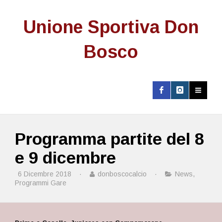
Unione Sportiva Don
Bosco
Programma partite del 8
e 9 dicembre
6 Dicembre 2018
·
donboscocalcio
·
News
,
Programmi Gare