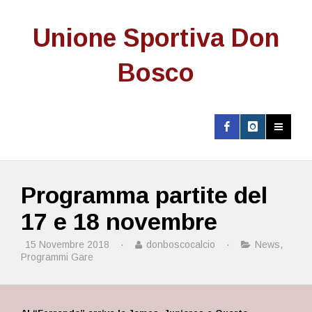
Unione Sportiva Don
Bosco
Programma partite del
17 e 18 novembre
15 Novembre 2018
·
donboscocalcio
·
News
,
Programmi Gare